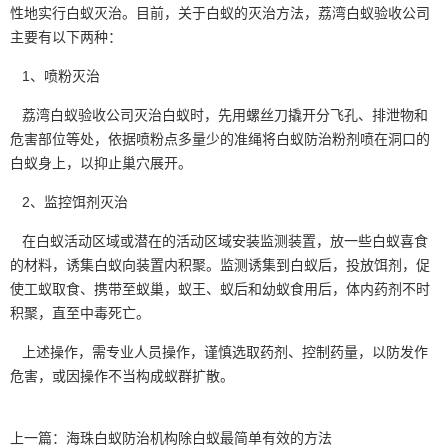
性地实行白蚁灭治。目前，关于白蚁的灭治方法，荔湾白蚁验收公司
主要有以下两种：
1、喷粉灭治
荔湾白蚁验收公司灭治白蚁时，先用螺丝刀撬开分飞孔、排泄物和
危害部位等处，依据喷粉点多量少的准绳将白蚁防治粉剂喷在洞口的
白蚁身上，以抑止巢穴展开。
2、监控饵剂灭治
在白蚁
活动区域
或潜在的活动区域安装监测装置，放一些白蚁喜食
的材料，诱集白蚁向装置内积聚。监测诱集到白蚁后，投放饵剂，促
使工蚁取食、携带至蚁巢，蚁王、蚁后和幼蚁食用后，体内药剂不时
积聚，直至中毒死亡。
上述操作，需专业人员操作，谨慎选取药剂、控制药量，以防发作
危害，或因操作不当构成蚁群扩散。
上一篇：
海珠白蚁防治机构除白蚁最简单有效的方法