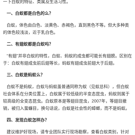
一下白蚁的特征、类属及生活习性。
一、白蚁都是白色的么？
白蚁，体色由白色、淡黄色、赤褐色，直到黑色不等。但大多种类
的体色较浅淡，近于乳白色。
二、有翅蚁都是白蚁吗？
“有翅”并非白蚁的特性，白蚁、蚂蚁的成虫都可能长有翅膀。区别在
于：白蚁有翅成虫前后翅等长，蚂蚁有翅成虫前翅大于后翅。
三、白蚁是蚂蚁么？
白蚁不是蚂蚁，白蚁与蚂蚁虽普通同称为蚁（见蚁总科），但白蚁
社会体系在分类位置上，白蚁属于较低级的
半变态昆虫
，蚂蚁则属于
较高级的全变态昆虫。白蚁原本是等翅目昆虫，2007年，等翅目撤
销，被归入蜚蠊目，换句话说，白蚁是社会性的蟑螂，而不是蚂蚁。
四、发现白蚁怎样办？
建议维护好现场，请专业团队实行现场勘察，查看白蚁类别，针对