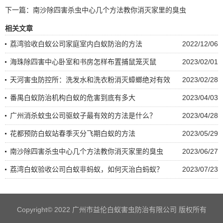
下一篇：
南沙除四害杀虫中心几个方法教你消灭家里的臭虫
相关文章
荔​湾验收白蚁公司家庭室内白蚁防治的方法
2022/12/06
海珠除四害中心卧室和书房怎样布置捕鼠笼灭鼠
2023/02/01
天河害虫防控所：洗发水和洗衣粉消灭蟑螂绝对有效
2023/02/28
番禺白蚁防治机构白蚁的危害到底有多大
2023/04/03
广州消杀蚊虫公司驱蚊子最有效的方法是什么？
2023/04/28
花都预防白蚁站春季灭分飞期白蚁的方法
2023/05/29
南沙除四害杀虫中心几个方法教你消灭家里的臭虫
2023/06/27
荔湾白蚁验收公司白蚁非蚂蚁，如何灭治白蚂蚁？
2023/07/23
Copyright© 2022 广州市益伦白蚁害虫防治有限公司 版权所有