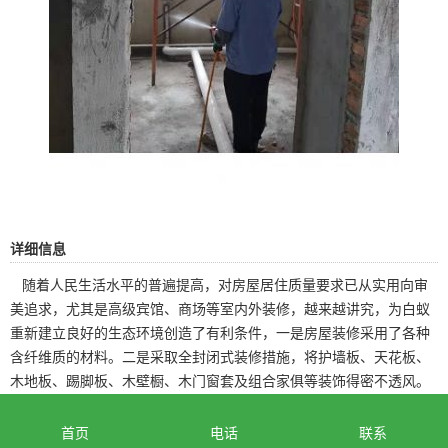
详细信息
随着人民生活水平的普遍提高，对房屋居住质量要求已从实用向审
美追求，尤其是高级宾馆、商场等室内外装修，越来越讲究，为白蚁
重新建立良好的生态环境创造了有利条件，一是房屋装修采用了各种
含纤维质的材料。二是采取全封闭式装修措施，将护墙板、天花板、
木地板、踢脚板、木壁橱、木门窗套及组合家俱等装饰得密不透风。
三是室内空调等设备，这些都为白蚁提供了充足的食料水份，适宜的
温度和隐蔽的场所等良好的生态环境，从而加重了蚁害程度。因此，
首页
电话
联系