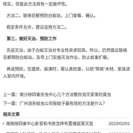
核实，但是此方法具有一定破坏性。
方法二，联络花都预防白蚁站，上门查看、确认。
假定条件允许，建议运用方法二。
第三，做好灭治、预防工作
先说灭治，由于
白蚁灭治
对专业性央求较高，所以，仍然倡议联络
花都预防白蚁站，及早上门实施灭治作业，防止蚁害扩展。
再说预防，在建房、装潢时，需认真检查，以防“带病”木材、家具进
入室内环境。
上一篇：
南沙除四害杀虫中心几个方法教你消灭家里的臭虫
下一篇：
广州消杀蚊虫公司驱蚊子最有效的方法是什么？
相关文章
海珠除四害中心卧室和书房怎样布置捕鼠笼灭鼠
2023/02/01