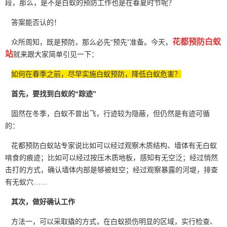
段，那么，是不是白蚁的预防工作也是在春夏时节呢？
答案能否认的！
花都预防白蚁
众所周知，既是预防，那么必先“预先”准备。今天，
站
就来跟大家简单引见一下：
如何在春季之前，尽早实施白蚁预防，降低白蚁危害？
首先，要找到白蚁的“踪迹”
固然在冬季，白蚁不曾出飞，行迹较为隐蔽，但仍然是有迹可循
的：
花都预防白蚁站专家说比如可以经过观察木质结构、墙体有无白蚁
啃食的痕迹；比如可以经过按压
木质地板
，感知有无空泛；经过悄然
击打的方式，确认墙体内部是够被蛀空；经过观察暴露的河堤，排查
有无蚁穴……
其次，做好确认工作
方法一，可以采取撬的方式，在白蚁损伤明显的区域，实行检查、