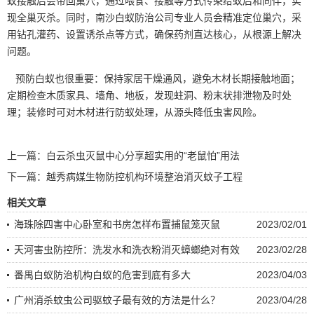
蚁接触后会带回巢穴，通过喂食、接触等方式传染给蚁后和同伴，实
现全巢灭杀。同时，南沙白蚁防治公司专业人员会精准定位巢穴，采
用钻孔灌药、设置诱杀点等方式，确保药剂直达核心，从根源上解决
问题。
预防白蚁
也很重要：保持家居干燥通风，避免木材长期接触地面；
定期检查木质家具、墙角、地板，发现蛀洞、粉末状排泄物及时处
理；装修时可对木材进行防蚁处理，从源头降低虫害风险。
上一篇：
白云杀虫灭鼠中心分享超实用的“老鼠怕”用法
下一篇：
越秀病媒生物防控机构环境整治消灭蚊子工程
相关文章
海珠除四害中心卧室和书房怎样布置捕鼠笼灭鼠
2023/02/01
天河害虫防控所：洗发水和洗衣粉消灭蟑螂绝对有效
2023/02/28
番禺白蚁防治机构白蚁的危害到底有多大
2023/04/03
广州消杀蚊虫公司驱蚊子最有效的方法是什么？
2023/04/28