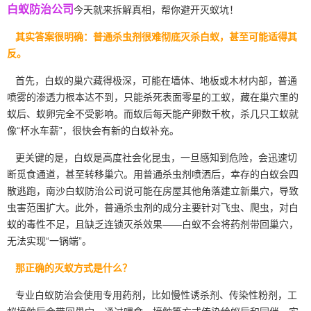
白蚁防治公司
今天就来拆解真相，帮你避开灭蚁坑！
其实答案很明确：普通杀虫剂很难彻底灭杀白蚁，甚至可能适得其
反。
首先，白蚁的巢穴藏得极深，可能在墙体、地板或木材内部，普通
喷雾的渗透力根本达不到，只能杀死表面零星的工蚁，藏在巢穴里的
蚁后、蚁卵完全不受影响。而蚁后每天能产卵数千枚，杀几只工蚁就
像“杯水车薪”，很快会有新的白蚁补充。
更关键的是，白蚁是高度社会化昆虫，一旦感知到危险，会迅速切
断觅食通道，甚至转移巢穴。用普通杀虫剂喷洒后，幸存的白蚁会
四
散逃跑
，南沙白蚁防治公司说可能在房屋其他角落建立新巢穴，导致
虫害范围扩大。此外，普通杀虫剂的成分主要针对飞虫、爬虫，对白
蚁的毒性不足，且缺乏连锁灭杀效果——白蚁不会将药剂带回巢穴，
无法实现“一锅端”。
那正确的灭蚁方式是什么？
专业白蚁防治会使用专用药剂，比如慢性
诱杀剂
、传染性粉剂，工